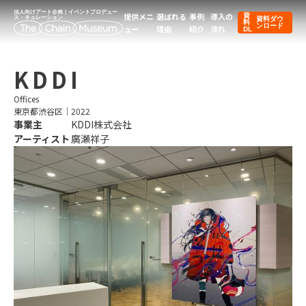
法人向けアート企画｜イベントプロデュー
提供メニ
選ばれる
事例
導入の
資
ス・キュレーション
資料ダウ
料
ンロード
ュー
理由
紹介
流れ
DL
KDDI
Offices
東京都渋谷区
｜
2022
事業主
KDDI株式会社
アーティスト
廣瀬祥子