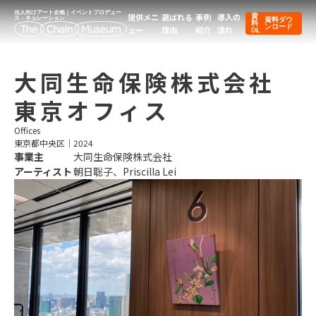
法人向けアート企画｜イベントプロデュー
提供メニ
選ばれる
事例
導入の
資
ス・キュレーション
資料ダウ
料
ンロード
ュー
理由
紹介
流れ
DL
大同生命保険株式会社
東京オフィス
Offices
東京都中央区
｜
2024
事業主
大同生命保険株式会社
アーティスト
朝日聡子、Priscilla Lei