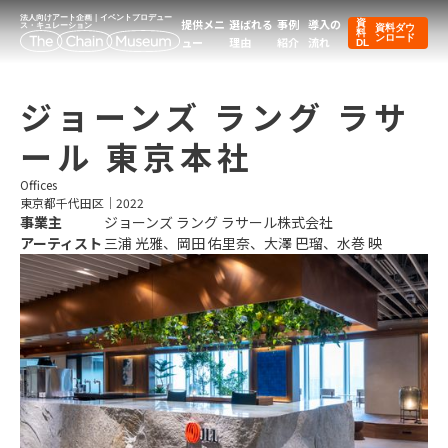
法人向けアート企画｜イベントプロデュー
提供メニ
選ばれる
事例
導入の
資
ス・キュレーション
資料ダウ
料
ンロード
ュー
理由
紹介
流れ
DL
ジョーンズ ラング ラサ
ール 東京本社
Offices
東京都千代田区
｜
2022
事業主
ジョーンズ ラング ラサール株式会社
アーティスト
三浦 光雅、岡田 佑里奈、大澤 巴瑠、水巻 映