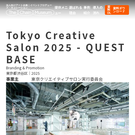
法人向けアート企画｜イベントプロデュー
提供メニ
選ばれる
事例
導入の
資
ス・キュレーション
資料ダウ
料
ンロード
ュー
理由
紹介
流れ
DL
Tokyo Creative
Salon 2025 - QUEST
BASE
Branding & Promotion
東京都渋谷区
｜
2025
事業主
東京クリエイティブサロン実行委員会