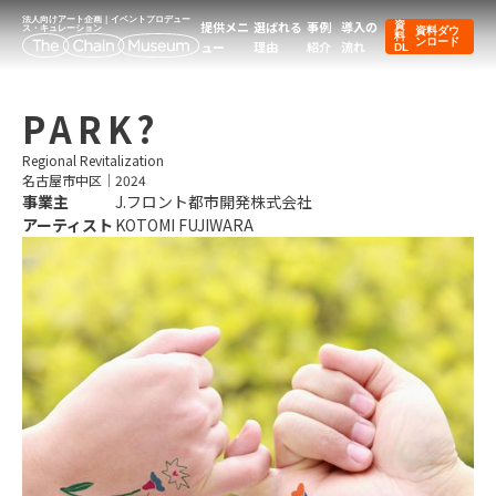
法人向けアート企画｜イベントプロデュー
提供メニ
選ばれる
事例
導入の
資
ス・キュレーション
資料ダウ
料
ンロード
ュー
理由
紹介
流れ
DL
PARK?
Regional Revitalization
名古屋市中区
｜
2024
事業主
J.フロント都市開発株式会社
アーティスト
KOTOMI FUJIWARA