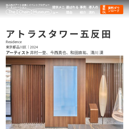
法人向けアート企画｜イベントプロデュー
提供メニ
選ばれる
事例
導入の
資
ス・キュレーション
資料ダウ
料
ンロード
ュー
理由
紹介
流れ
DL
アトラスタワー五反田
Residence
東京都品川区
｜
2024
アーティスト
井村一登、今西真也、和田直祐、清川 漠